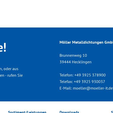
e!
Möller Metalldichtungen Gm
Brunnenweg 10
39444 Hecklingen
n, oder aus
Telefon:
+49 3925 378900
n - rufen Sie
Telefax:
+49 3925 930037
E-Mail:
moeller@moeller-it.de
Sortiment/Leistungen
Downloads
S