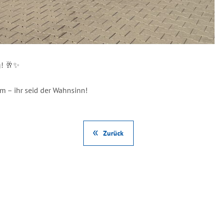
g! 🥂✨
m – ihr seid der Wahnsinn!
Zurück