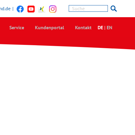
md.de
|
Service
Kundenportal
Kontakt
DE
|
EN