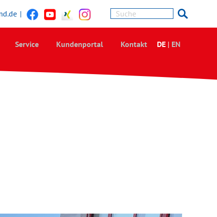
md.de
|
Service
Kundenportal
Kontakt
DE
|
EN