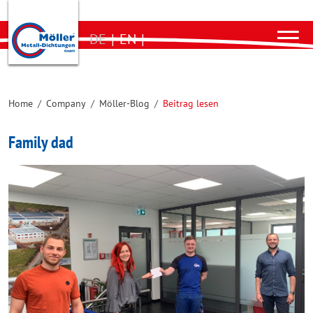
DE
|
EN
|
Home
/
Company
/
Möller-Blog
/
Beitrag lesen
Family dad